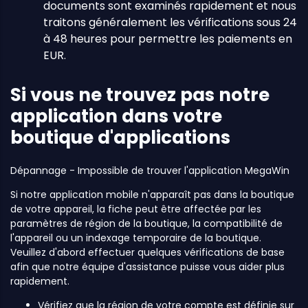
documents sont examinés rapidement et nous
traitons généralement les vérifications sous 24
à 48 heures pour permettre les paiements en
EUR.
Si vous ne trouvez pas notre
application dans votre
boutique d'applications
Dépannage - Impossible de trouver l'application MegaWin
Si notre application mobile n'apparaît pas dans la boutique
de votre appareil, la fiche peut être affectée par les
paramètres de région de la boutique, la compatibilité de
l'appareil ou un indexage temporaire de la boutique.
Veuillez d'abord effectuer quelques vérifications de base
afin que notre équipe d'assistance puisse vous aider plus
rapidement.
Vérifiez que la région de votre compte est définie sur