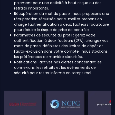
paiement pour une activité à haut risque ou des
retraits importants.
Récupération du mot de passe : nous proposons une
récupération sécurisée par e-mail et prenons en
charge l'authentification à deux facteurs facultative
pour réduire le risque de prise de contrôle.
Paramètres de sécurité du profil : gérez votre
authentification à deux facteurs (2FA), changez vos
mots de passe, définissez des limites de dépôt et
l'auto-exclusion dans votre compte ; nous stockons
les préférences de manière sécurisée.
Notifications : activez nos alertes concernant les
connexions, les retraits et les événements de
sécurité pour rester informé en temps réel.