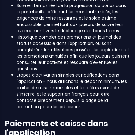
Suivi en temps réel de la progression du bonus dans
le portefeuille, affichant les montants misés, les
exigences de mise restantes et le solde estimé
encaissable, permettant aux joueurs de suivre leur
avancement vers le déblocage des fonds bonus.
Historique complet des promotions et journal des
statuts accessible dans l'application, où sont
enregistrées les utilisations passées, les expirations et
les promotions annulées afin que les joueurs puissent
consulter leur activité et résoudre d'éventuelles
questions.
Étapes d'activation simples et notifications dans
l'application - nous affichons le dépôt minimum, les
limites de mise maximales et les délais avant de
s'inscrire, et le support en français peut être
contacté directement depuis la page de la
promotion pour des précisions.
Paiements et caisse dans
l'application