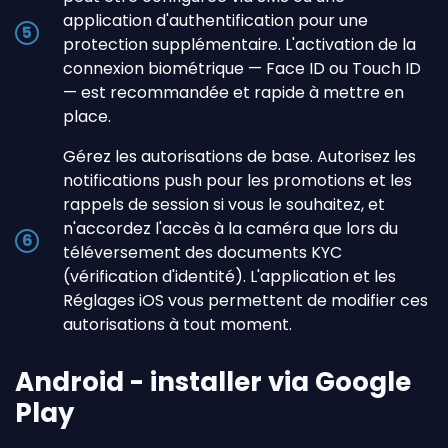
application d'authentification pour une
protection supplémentaire. L'activation de la
connexion biométrique — Face ID ou Touch ID
— est recommandée et rapide à mettre en
place.
Gérez les autorisations de base. Autorisez les
notifications push pour les promotions et les
rappels de session si vous le souhaitez, et
n'accordez l'accès à la caméra que lors du
téléversement des documents KYC
(vérification d'identité). L'application et les
Réglages iOS vous permettent de modifier ces
autorisations à tout moment.
Android - installer via Google
Play