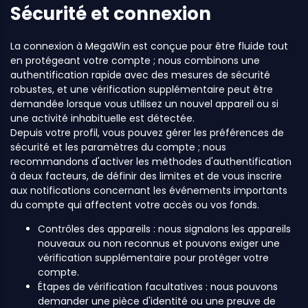
Sécurité et connexion
La connexion à MegaWin est conçue pour être fluide tout
en protégeant votre compte ; nous combinons une
authentification rapide avec des mesures de sécurité
robustes, et une vérification supplémentaire peut être
demandée lorsque vous utilisez un nouvel appareil ou si
une activité inhabituelle est détectée.
Depuis votre profil, vous pouvez gérer les préférences de
sécurité et les paramètres du compte ; nous
recommandons d'activer les méthodes d'authentification
à deux facteurs, de définir des limites et de vous inscrire
aux notifications concernant les événements importants
du compte qui affectent votre accès ou vos fonds.
Contrôles des appareils : nous signalons les appareils
nouveaux ou non reconnus et pouvons exiger une
vérification supplémentaire pour protéger votre
compte.
Étapes de vérification facultatives : nous pouvons
demander une pièce d'identité ou une preuve de