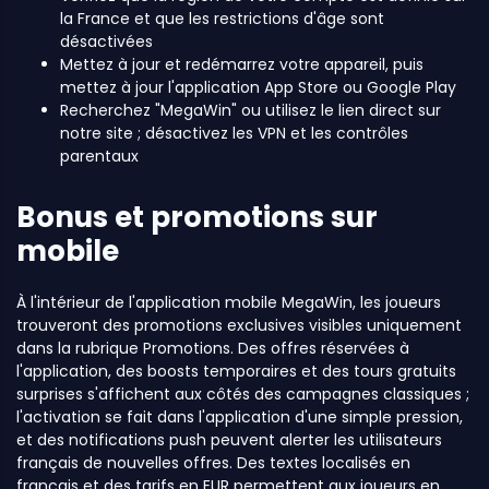
la France et que les restrictions d'âge sont
désactivées
Mettez à jour et redémarrez votre appareil, puis
mettez à jour l'application App Store ou Google Play
Recherchez "MegaWin" ou utilisez le lien direct sur
notre site ; désactivez les VPN et les contrôles
parentaux
Bonus et promotions sur
mobile
À l'intérieur de l'application mobile MegaWin, les joueurs
trouveront des promotions exclusives visibles uniquement
dans la rubrique Promotions. Des offres réservées à
l'application, des boosts temporaires et des tours gratuits
surprises s'affichent aux côtés des campagnes classiques ;
l'activation se fait dans l'application d'une simple pression,
et des notifications push peuvent alerter les utilisateurs
français de nouvelles offres. Des textes localisés en
français et des tarifs en EUR permettent aux joueurs en