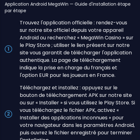
Application Android MegaWin — Guide d'installation étape
par étape
Trouvez l'application officielle : rendez-vous
sur notre site officiel depuis votre appareil
Android ou recherchez « MegaWin Casino » sur
le Play Store ; utiliser le lien présent sur notre
site vous garantit de télécharger l'application
authentique. La page de téléchargement
indique la prise en charge du français et
l'option EUR pour les joueurs en France.
Téléchargez et installez : appuyez sur le
bouton de téléchargement APK sur notre site
ou sur « Installer » si vous utilisez le Play Store. Si
vous téléchargez le fichier APK, activez «
Installer des applications inconnues » pour
votre navigateur dans les paramètres Android,
puis ouvrez le fichier enregistré pour terminer