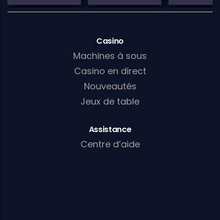
Casino
Machines à sous
Casino en direct
Nouveautés
Jeux de table
Assistance
Centre d’aide
Support en direct
Auto-exclusion
Inscription
A propos de nous