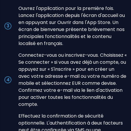
Ouvrez l'application pour la première fois.
Lancez l'application depuis l'écran d'accueil ou
en appuyant sur Ouvrir dans l'App Store. Un
écran de bienvenue présente brièvement nos
principales fonctionnalités et le contenu
localisé en français.
Connectez-vous ou inscrivez-vous. Choisissez «
Se connecter » si vous avez déjà un compte, ou
appuyez sur « S'inscrire » pour en créer un
avec votre adresse e-mail ou votre numéro de
mobile et sélectionnez EUR comme devise.
Confirmez votre e-mail via le lien d'activation
pour activer toutes les fonctionnalités du
compte.
Effectuez la confirmation de sécurité
optionnelle. L'authentification à deux facteurs
peut être configurée via SMS ou une