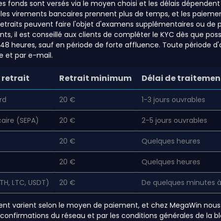
es fonds sont versés via le moyen choisi et les délais dépendent d
et les virements bancaires prennent plus de temps, et les paiem
 retraits peuvent faire l'objet d'examens supplémentaires ou d
ts, il est conseillé aux clients de compléter le KYC dès que poss
8 heures, sauf en période de forte affluence. Toute période 
et par e-mail.
retrait
Retrait minimum
Délai de traitemen
rd
20 €
1-3 jours ouvrables
aire (SEPA)
20 €
2-5 jours ouvrables
20 €
Quelques heures
20 €
Quelques heures
TH, LTC, USDT)
20 €
De quelques minutes à
ment varient selon le moyen de paiement, et chez MegaWin nous
 confirmations du réseau et par les conditions générales de la b