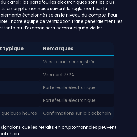
u canal : les portefeuilles électroniques sont les plus
ents en cryptomonnaies suivent le règlement sur la
e paiements échelonnés selon le niveau du compte. Pour
ible ; notre équipe de vérification traite généralement les
d'attente ou d'examen sera communiquée via les
t typique
Remarques
Vers la carte enregistrée
Virement SEPA
Portefeuille électronique
Portefeuille électronique
 quelques heures
Confirmations sur la blockchain
 signalons que les retraits en cryptomonnaies peuvent
lockchain.