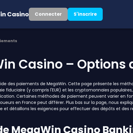
n Casino
Connecter
S'inscrire
iements
n Casino – Options 
ide des paiements de MegaWin. Cette page présente les méthodes
e fiduciaire (y compris l'EUR) et les cryptomonnaies populaires, e
ification. Certaines méthodes de paiement peuvent varier en fonc
es joueurs en France peut différer. Plus bas sur la page, nous 
e et détaillons les exigences pour effectuer des dépôts et des re
de MegaWin Casino Bank