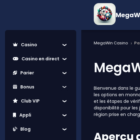
MegaWi
›
MegaWin Casino
Pa
Casino
Casino en direct
MegaWi
Parier
Bonus
Bienvenue dans le gu
les options en monnai
Club VIP
et les étapes de vér
disponibilité pour l
région prise en charg
Appli
Blog
Aperçu 