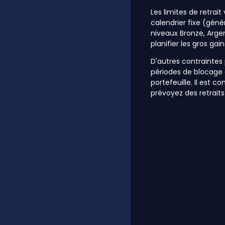
Les limites de retrai
calendrier fixe (gén
niveaux Bronze, Arge
planifier les gros gai
D'autres contrainte
périodes de blocage 
portefeuille. Il est 
prévoyez des retraits