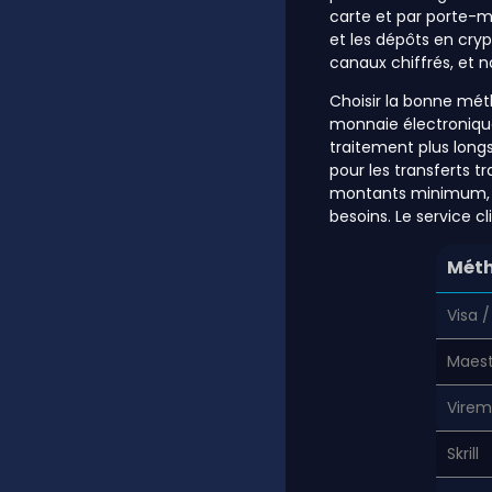
carte et par porte-m
et les dépôts en cry
canaux chiffrés, et n
Choisir la bonne mét
monnaie électronique
traitement plus long
pour les transferts t
montants minimum, m
besoins. Le service cl
Méth
Visa 
Maest
Virem
Skrill