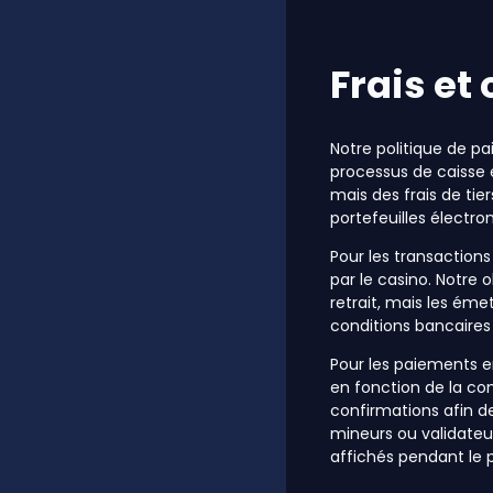
Frais et
Notre politique de pa
processus de caisse e
mais des frais de ti
portefeuilles électr
Pour les transaction
par le casino. Notre
retrait, mais les éme
conditions bancaires
Pour les paiements e
en fonction de la co
confirmations afin de
mineurs ou validateur
affichés pendant le 