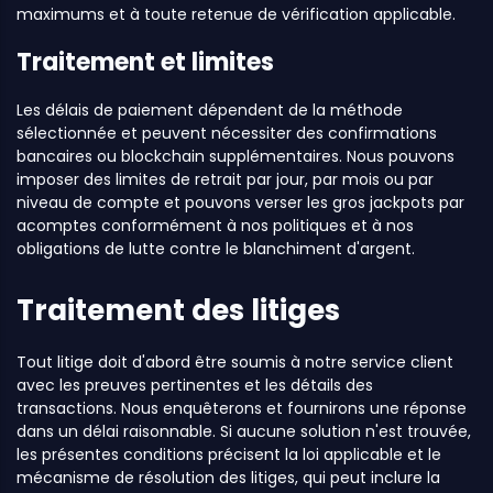
maximums et à toute retenue de vérification applicable.
Traitement et limites
Les délais de paiement dépendent de la méthode
sélectionnée et peuvent nécessiter des confirmations
bancaires ou blockchain supplémentaires. Nous pouvons
imposer des limites de retrait par jour, par mois ou par
niveau de compte et pouvons verser les gros jackpots par
acomptes conformément à nos politiques et à nos
obligations de lutte contre le blanchiment d'argent.
Traitement des litiges
Tout litige doit d'abord être soumis à notre service client
avec les preuves pertinentes et les détails des
transactions. Nous enquêterons et fournirons une réponse
dans un délai raisonnable. Si aucune solution n'est trouvée,
les présentes conditions précisent la loi applicable et le
mécanisme de résolution des litiges, qui peut inclure la