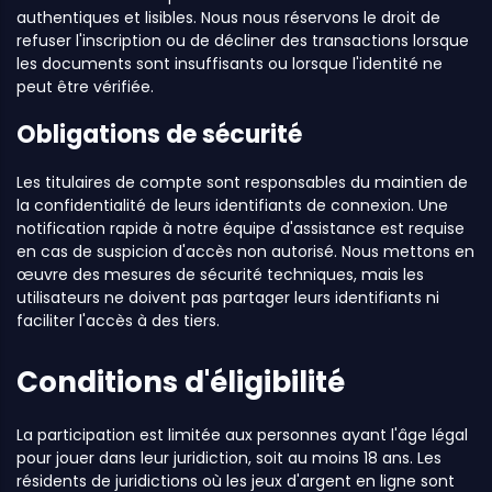
authentiques et lisibles. Nous nous réservons le droit de
refuser l'inscription ou de décliner des transactions lorsque
les documents sont insuffisants ou lorsque l'identité ne
peut être vérifiée.
Obligations de sécurité
Les titulaires de compte sont responsables du maintien de
la confidentialité de leurs identifiants de connexion. Une
notification rapide à notre équipe d'assistance est requise
en cas de suspicion d'accès non autorisé. Nous mettons en
œuvre des mesures de sécurité techniques, mais les
utilisateurs ne doivent pas partager leurs identifiants ni
faciliter l'accès à des tiers.
Conditions d'éligibilité
La participation est limitée aux personnes ayant l'âge légal
pour jouer dans leur juridiction, soit au moins 18 ans. Les
résidents de juridictions où les jeux d'argent en ligne sont