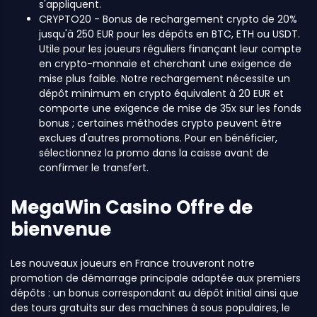
s'appliquent.
CRYPTO20 - Bonus de rechargement crypto de 20%
jusqu'à 250 EUR pour les dépôts en BTC, ETH ou USDT.
Utile pour les joueurs réguliers finançant leur compte
en crypto-monnaie et cherchant une exigence de
mise plus faible. Notre rechargement nécessite un
dépôt minimum en crypto équivalent à 20 EUR et
comporte une exigence de mise de 35x sur les fonds
bonus ; certaines méthodes crypto peuvent être
exclues d'autres promotions. Pour en bénéficier,
sélectionnez la promo dans la caisse avant de
confirmer le transfert.
MegaWin Casino Offre de
bienvenue
Les nouveaux joueurs en France trouveront notre
promotion de démarrage principale adaptée aux premiers
dépôts : un bonus correspondant au dépôt initial ainsi que
des tours gratuits sur des machines à sous populaires, le