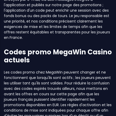
l'application et publiés sur notre page des promotions ;
l'application d'un code peut enrichir une session avec des
fonds bonus ou des packs de tours. Le jeu responsable est
une priorité, et nos conditions précisent clairement les
exigences de mise et les limites de temps afin que les
offres restent équitables et transparentes pour les joueurs
en France.
Codes promo MegaWin Casino
actuels
Les codes promo chez MegaWin peuvent changer et ne
fonctionnent que lorsqu'ils sont actifs ; les joueurs peuvent
les utiliser tant qu'ils sont valides. Pour réduire la confusion
avec des codes expirés trouvés ailleurs, nous mettons en
avant les offres en cours sur cette page afin que les
joueurs français puissent identifier rapidement les
promotions disponibles en EUR. Les règles d'activation et les
conditions de mise sont indiquées pour chaque offre afin
d'éviter les mauvaises surprises lors d'un dépôt ou d'un