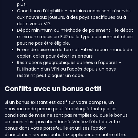
plus.
Conditions d'éligibilité - certains codes sont réservés
aux nouveaux joueurs, à des pays spécifiques ou à
des niveaux VIP.
Dépôt minimum ou méthode de paiement - le dépôt
minimum requis en EUR ou le type de paiement choisi
peut ne pas être éligible.
Erreur de saisie ou de format - il est recommandé de
copier-coller pour éviter les erreurs.
Restrictions géographiques ou liées à l'appareil -
l'utilisation d'un VPN ou l'accès depuis un pays
restreint peut bloquer un code.
Conflits avec un bonus actif
Si un bonus existant est actif sur votre compte, un
nouveau code promo peut être bloqué tant que les
conditions de mise ne sont pas remplies ou que le bonus
en cours n'est pas abandonné. Vérifiez l'état de votre
bonus dans votre portefeuille et utilisez l'option
d'annulation si vous souhaitez appliquer une autre offre.