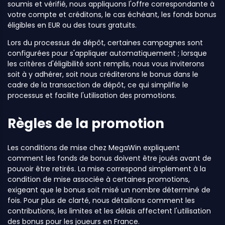
soumis et vérifié, nous appliquons l'offre correspondante à
votre compte et créditons, le cas échéant, les fonds bonus
éligibles en EUR ou des tours gratuits.
Lors du processus de dépôt, certaines campagnes sont
configurées pour s'appliquer automatiquement ; lorsque
les critères d'éligibilité sont remplis, nous vous inviterons
soit à y adhérer, soit nous créditerons le bonus dans le
cadre de la transaction de dépôt, ce qui simplifie le
processus et facilite l'utilisation des promotions.
Règles de la promotion
Les conditions de mise chez MegaWin expliquent
comment les fonds de bonus doivent être joués avant de
pouvoir être retirés. La mise correspond simplement à la
condition de mise associée à certaines promotions,
exigeant que le bonus soit misé un nombre déterminé de
fois. Pour plus de clarté, nous détaillons comment les
contributions, les limites et les délais affectent l'utilisation
des bonus pour les joueurs en France.