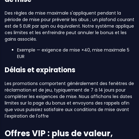
Des règles de mise maximale s'appliquent pendant la
période de mise pour prévenir les abus ; un plafond courant
est de 5 EUR par spin ou équivalent. Notre système applique
ces limites et les enfreindre peut annuler le bonus et les
gains associés.
Exemple — exigence de mise ×40, mise maximale 5
EUR
Délais et expirations
Les promotions comportent généralement des fenêtres de
réclamation et de jeu, typiquement de 7 à 14 jours pour
compléter les exigences de mise. Nous affichons les dates
limites sur la page du bonus et envoyons des rappels afin
que vous puissiez satisfaire aux conditions de mise avant
l'expiration de l'offre
Offres VIP : plus de valeur,