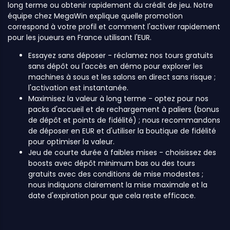
long terme ou obtenir rapidement du crédit de jeu. Notre
équipe chez MegaWin explique quelle promotion
correspond à votre profil et comment l'activer rapidement
pour les joueurs en France utilisant l'EUR.
Essayez sans déposer - réclamez nos tours gratuits
sans dépôt ou l'accès en démo pour explorer les
machines à sous et les salons en direct sans risque ;
l'activation est instantanée.
Maximisez la valeur à long terme - optez pour nos
packs d'accueil et de rechargement à paliers (bonus
de dépôt et points de fidélité) ; nous recommandons
de déposer en EUR et d'utiliser la boutique de fidélité
pour optimiser la valeur.
Jeu de courte durée à faibles mises - choisissez des
boosts avec dépôt minimum bas ou des tours
gratuits avec des conditions de mise modestes ;
nous indiquons clairement la mise maximale et la
date d'expiration pour que cela reste efficace.