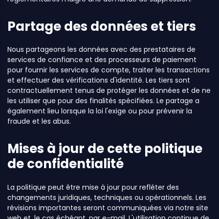
Partage des données et tiers
Nous partageons les données avec des prestataires de
services de confiance et des processeurs de paiement
pour fournir les services de compte, traiter les transactions
et effectuer des vérifications d'identité. Les tiers sont
contractuellement tenus de protéger les données et de ne
les utiliser que pour des finalités spécifiées. Le partage a
également lieu lorsque la loi l'exige ou pour prévenir la
fraude et les abus.
Mises à jour de cette politique
de confidentialité
La politique peut être mise à jour pour refléter des
changements juridiques, techniques ou opérationnels. Les
révisions importantes seront communiquées via notre site
web et, le cas échéant, par e-mail. L'utilisation continue de