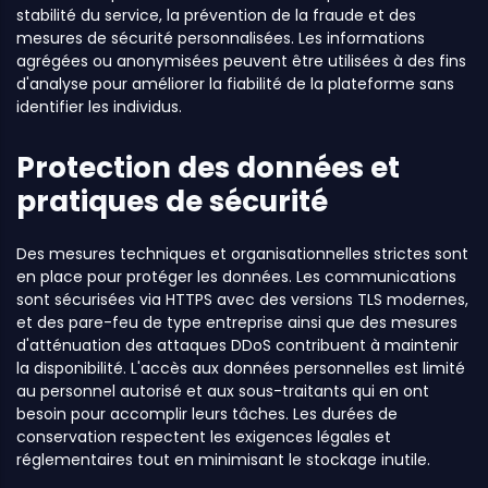
stabilité du service, la prévention de la fraude et des
mesures de sécurité personnalisées. Les informations
agrégées ou anonymisées peuvent être utilisées à des fins
d'analyse pour améliorer la fiabilité de la plateforme sans
identifier les individus.
Protection des données et
pratiques de sécurité
Des mesures techniques et organisationnelles strictes sont
en place pour protéger les données. Les communications
sont sécurisées via HTTPS avec des versions TLS modernes,
et des pare-feu de type entreprise ainsi que des mesures
d'atténuation des attaques DDoS contribuent à maintenir
la disponibilité. L'accès aux données personnelles est limité
au personnel autorisé et aux sous-traitants qui en ont
besoin pour accomplir leurs tâches. Les durées de
conservation respectent les exigences légales et
réglementaires tout en minimisant le stockage inutile.